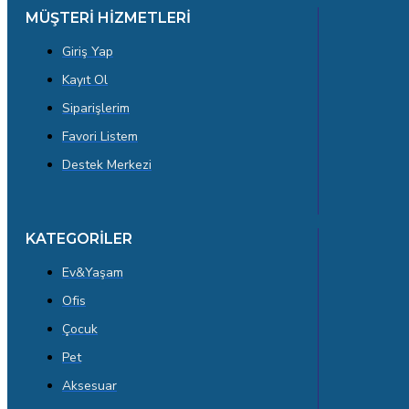
MÜŞTERİ HİZMETLERİ
Çok Amaçlı Ahşap Raflar
Giriş Yap
Kayıt Ol
Siparişlerim
Favori Listem
Destek Merkezi
KATEGORİLER
Ev&Yaşam
Ofis
Çocuk
Pet
Aksesuar