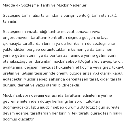
Madde 4- Sözleşme Tarihi ve Mücbir Nedenler
Sözleşme tarihi, alıcı tarafından siparişin verildiği tarih olan ../../….
tarihidir.
Sözleşmenin imzalandığı tarihte mevcut olmayan veya
öngörülmeyen, tarafların kontrolleri dışında gelişen, ortaya
çıkmasıyla taraflardan birinin ya da her ikisinin de sözleşme ile
yüklendikleri borç ve sorumluluklarını kısmen ya da tamamen
yerine getirmelerini ya da bunları zamanında yerine getirmelerini
olanaksızlaştıran durumlar, mücbir sebep (Doğal afet, savaş, terör,
ayaklanma, değişen mevzuat hükümleri, el koyma veya grev, lokavt,
üretim ve iletişim tesislerinde önemli ölçüde arıza vb.) olarak kabul
edilecektir. Mücbir sebep şahsında gerçekleşen taraf, diğer tarafa
durumu derhal ve yazılı olarak bildirecektir.
Mücbir sebebin devamı esnasında tarafların edimlerini yerine
getirememelerinden dolayı herhangi bir sorumlulukları
doğmayacaktır. İşbu mücbir sebep durumu 30 (otuz ) gün süreyle
devam ederse, taraflardan her birinin, tek taraflı olarak fesih hakkı
doğmuş olacaktır.