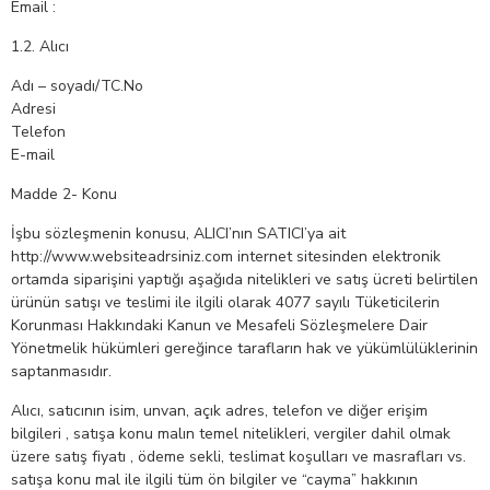
Email :
1.2. Alıcı
Adı – soyadı/TC.No
Adresi
Telefon
E-mail
Madde 2- Konu
İşbu sözleşmenin konusu, ALICI’nın SATICI’ya ait
http://www.websiteadrsiniz.com internet sitesinden elektronik
ortamda siparişini yaptığı aşağıda nitelikleri ve satış ücreti belirtilen
ürünün satışı ve teslimi ile ilgili olarak 4077 sayılı Tüketicilerin
Korunması Hakkındaki Kanun ve Mesafeli Sözleşmelere Dair
Yönetmelik hükümleri gereğince tarafların hak ve yükümlülüklerinin
saptanmasıdır.
Alıcı, satıcının isim, unvan, açık adres, telefon ve diğer erişim
bilgileri , satışa konu malın temel nitelikleri, vergiler dahil olmak
üzere satış fiyatı , ödeme sekli, teslimat koşulları ve masrafları vs.
satışa konu mal ile ilgili tüm ön bilgiler ve “cayma” hakkının