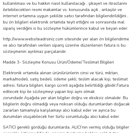
kullanılması ve bu hakkın nasıl kullanılacağı , şikayet ve itirazlarını
iletebilecekleri resmi makamlar vs. konusunda açık , anlaşılır ve
internet ortamına uygun şekilde satıcı tarafından bilgilendirildiğini ,
bu ön bilgileri elektronik ortamda teyit ettiğini ve sonrasında mal
sipariş verdiğini is bu sözleşme hükümlerince kabul ve beyan eder.
http://www.websiteadrsiniz.com sitesinde yer alan ön bilgilendirme
ve alıcı tarafından verilen sipariş üzerine düzenlenen fatura is bu
sözleşmenin ayrılmaz parçalarıdır.
Madde 3- Sözleşme Konusu Ürün/Ödeme/Teslimat Bilgileri
Elektronik ortamda alınan ürün/ürünlerin cinsi ve türü, miktarı,
marka/modeli, satış bedeli, ödeme şekli, teslim alacak kişi, teslimat
adresi, fatura bilgileri, kargo ücreti aşağıda belirtildiği gibidir.Fatura
edilecek kişi ile sözleşmeyi yapan kişi aynı olmak
zorundadır.Aşağıda yer alan bilgiler doğru ve eksiksiz olmalıdır. Bu
bilgilerin doğru olmadığı veya noksan olduğu durumlardan doğacak
zararları tamamıyla karşılamayı alıcı kabul eder ve ayrıca bu
durumdan oluşabilecek her türlü sorumluluğu alıcı kabul eder.
SATICI gerekli gördüğü durumlarda, ALICI’nın vermiş olduğu bilgiler