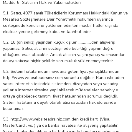
Madde 5- Satıcının Hak ve Yükümlülükleri
5.1. Satıcı, 4077 sayılı Tüketicilerin Korunması Hakkındaki Kanun ve
Mesafeli Sözleşmelere Dair Yönetmelik hükümleri uyarınca
sözleşmede kendisine yüklenen edimleri mücbir haller dışında
eksiksiz yerine getirmeyi kabul ve taahhüt eder.
5.2. 18 (on sekiz) yaşından küçük kişiler ……………’den alışveriş
yapamaz. Satıcı, alıcının sözleşmede belirttiği yaşının doğru
olduğunu esas alacaktır. Ancak alıcının yaşını yanlış yazmasından
dolayı satıcıya hiçbir şekilde sorumluluk yüklenemeyecektir.
5.2. Sistem hatalarından meydana gelen fiyat yanlışlıklarından
http://www.websiteadrsiniz.com sorumlu değildir. Buna istinaden
satıcı, internet sitesindeki sistemden, dizayndan veya yasadışı
yollarla internet sitesine yapılabilecek müdahaleler sebebiyle
ortaya çıkabilecek tanıtım, fiyat hatalarından sorumlu değildir.
Sistem hatalarına dayalı olarak alıcı satıcıdan hak iddiasında
bulunamaz.
5.3. http://www.websiteadrsiniz.com den kredi kartı (Visa,
MasterCard , vs. ) ya da banka havalesi ile alışveriş yapılabilir.
Sipariş tarihinden itibaren bir hafta içinde havalesi yapılmayan