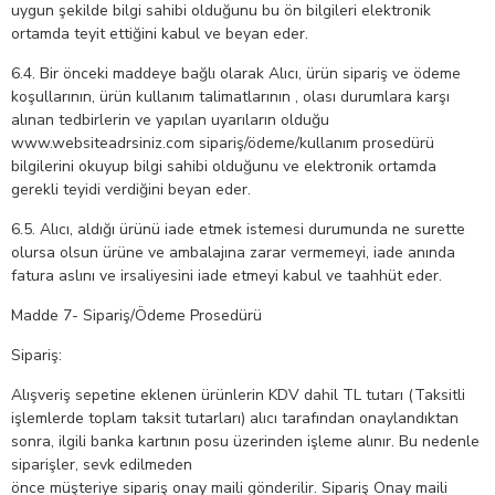
uygun şekilde bilgi sahibi olduğunu bu ön bilgileri elektronik
ortamda teyit ettiğini kabul ve beyan eder.
6.4. Bir önceki maddeye bağlı olarak Alıcı, ürün sipariş ve ödeme
koşullarının, ürün kullanım talimatlarının , olası durumlara karşı
alınan tedbirlerin ve yapılan uyarıların olduğu
www.websiteadrsiniz.com sipariş/ödeme/kullanım prosedürü
bilgilerini okuyup bilgi sahibi olduğunu ve elektronik ortamda
gerekli teyidi verdiğini beyan eder.
6.5. Alıcı, aldığı ürünü iade etmek istemesi durumunda ne surette
olursa olsun ürüne ve ambalajına zarar vermemeyi, iade anında
fatura aslını ve irsaliyesini iade etmeyi kabul ve taahhüt eder.
Madde 7- Sipariş/Ödeme Prosedürü
Sipariş:
Alışveriş sepetine eklenen ürünlerin KDV dahil TL tutarı (Taksitli
işlemlerde toplam taksit tutarları) alıcı tarafından onaylandıktan
sonra, ilgili banka kartının posu üzerinden işleme alınır. Bu nedenle
siparişler, sevk edilmeden
önce müşteriye sipariş onay maili gönderilir. Sipariş Onay maili