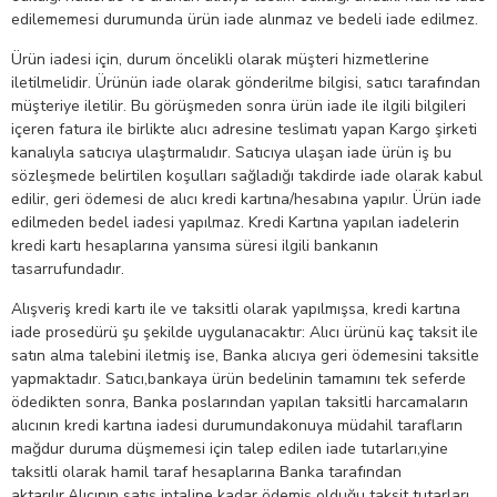
edilememesi durumunda ürün iade alınmaz ve bedeli iade edilmez.
Ürün iadesi için, durum öncelikli olarak müşteri hizmetlerine
iletilmelidir. Ürünün iade olarak gönderilme bilgisi, satıcı tarafından
müşteriye iletilir. Bu görüşmeden sonra ürün iade ile ilgili bilgileri
içeren fatura ile birlikte alıcı adresine teslimatı yapan Kargo şirketi
kanalıyla satıcıya ulaştırmalıdır. Satıcıya ulaşan iade ürün iş bu
sözleşmede belirtilen koşulları sağladığı takdirde iade olarak kabul
edilir, geri ödemesi de alıcı kredi kartına/hesabına yapılır. Ürün iade
edilmeden bedel iadesi yapılmaz. Kredi Kartına yapılan iadelerin
kredi kartı hesaplarına yansıma süresi ilgili bankanın
tasarrufundadır.
Alışveriş kredi kartı ile ve taksitli olarak yapılmışsa, kredi kartına
iade prosedürü şu şekilde uygulanacaktır: Alıcı ürünü kaç taksit ile
satın alma talebini iletmiş ise, Banka alıcıya geri ödemesini taksitle
yapmaktadır. Satıcı,bankaya ürün bedelinin tamamını tek seferde
ödedikten sonra, Banka poslarından yapılan taksitli harcamaların
alıcının kredi kartına iadesi durumundakonuya müdahil tarafların
mağdur duruma düşmemesi için talep edilen iade tutarları,yine
taksitli olarak hamil taraf hesaplarına Banka tarafından
aktarılır.Alıcının satış iptaline kadar ödemiş olduğu taksit tutarları,