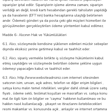
siparişler iptal edilir. Siparişlerin işleme alınma zamanı, siparişin
verildiği an değil, kredi kartı hesabından gerekli tahsilatın yapıldığı
ya da havalenin (EFT’nin) banka hesaplarına ulaştığı belirlenen
andır. Ödemeli gönderi ya da posta çeki gibi müşteri hizmetleri ile
görüşülmeden gerçekleştirilen ödeme yöntemleri kabul edilmez.
Madde 6- Alıcının Hak ve Yükümlülükleri
6.1. Alıcı, sözleşmede kendisine yüklenen edimleri mücbir sebepler
dışında eksiksiz yerine getirmeyi kabul ve taahhüt eder.
6.2. Alıcı, sipariş vermekle birlikte iş sözleşme hükümlerini kabul
etmiş sayıldığını ve sözleşmede belirtilen ödeme şekline uygun
ödemeyi yapacağını kabul ve taahhüt eder.
6.3. Alıcı, http://www.websiteadrsiniz.com internet sitesinden
satıcının isim, unvan, açık adres, telefon ve diğer erişim bilgileri ,
satışa konu malın temel nitelikleri, vergiler dahil olmak üzere satış
fiyatı , ödeme sekli, teslimat koşulları ve masrafları vs. satışa konu
mal ile ilgili tüm ön bilgiler ve “cayma” hakkının kullanılması ve bu
hakkın nasıl kullanılacağı , şikayet ve itirazlarını iletebilecekleri
resmi makamlar vs. konusunda açık , anlaşılır ve internet ortamına