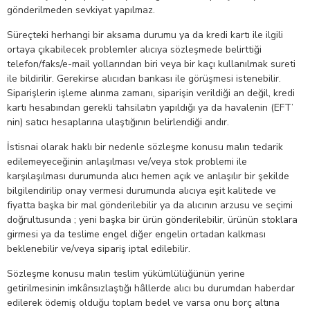
gönderilmeden sevkiyat yapılmaz.
Süreçteki herhangi bir aksama durumu ya da kredi kartı ile ilgili
ortaya çıkabilecek problemler alıcıya sözleşmede belirttiği
telefon/faks/e-mail yollarından biri veya bir kaçı kullanılmak sureti
ile bildirilir. Gerekirse alıcıdan bankası ile görüşmesi istenebilir.
Siparişlerin işleme alınma zamanı, siparişin verildiği an değil, kredi
kartı hesabından gerekli tahsilatın yapıldığı ya da havalenin (EFT’
nin) satıcı hesaplarına ulaştığının belirlendiği andır.
İstisnai olarak haklı bir nedenle sözleşme konusu malın tedarik
edilemeyeceğinin anlaşılması ve/veya stok problemi ile
karşılaşılması durumunda alıcı hemen açık ve anlaşılır bir şekilde
bilgilendirilip onay vermesi durumunda alıcıya eşit kalitede ve
fiyatta başka bir mal gönderilebilir ya da alıcının arzusu ve seçimi
doğrultusunda ; yeni başka bir ürün gönderilebilir, ürünün stoklara
girmesi ya da teslime engel diğer engelin ortadan kalkması
beklenebilir ve/veya sipariş iptal edilebilir.
Sözleşme konusu malın teslim yükümlülüğünün yerine
getirilmesinin imkânsızlaştığı hâllerde alıcı bu durumdan haberdar
edilerek ödemiş olduğu toplam bedel ve varsa onu borç altına