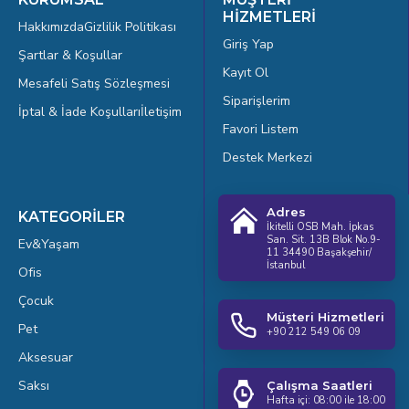
HİZMETLERİ
Hakkımızda
Gizlilik Politikası
Giriş Yap
Şartlar & Koşullar
Kayıt Ol
Mesafeli Satış Sözleşmesi
Siparişlerim
İptal & İade Koşulları
İletişim
Favori Listem
Destek Merkezi
Adres
KATEGORİLER
İkitelli OSB Mah. İpkas
San. Sit. 13B Blok No.9-
Ev&Yaşam
11 34490 Başakşehir/
İstanbul
Ofis
Çocuk
Müşteri Hizmetleri
Pet
+90 212 549 06 09
Aksesuar
Saksı
Çalışma Saatleri
Hafta içi: 08:00 ile 18:00