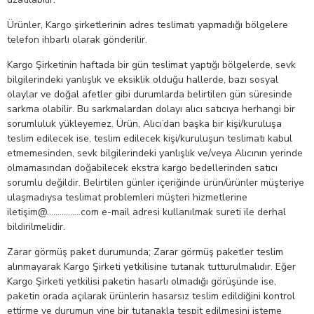
Ürünler, Kargo şirketlerinin adres teslimatı yapmadığı bölgelere
telefon ihbarlı olarak gönderilir.
Kargo Şirketinin haftada bir gün teslimat yaptığı bölgelerde, sevk
bilgilerindeki yanlışlık ve eksiklik olduğu hallerde, bazı sosyal
olaylar ve doğal afetler gibi durumlarda belirtilen gün süresinde
sarkma olabilir. Bu sarkmalardan dolayı alıcı satıcıya herhangi bir
sorumluluk yükleyemez. Ürün, Alıcı’dan başka bir kişi/kuruluşa
teslim edilecek ise, teslim edilecek kişi/kuruluşun teslimatı kabul
etmemesinden, sevk bilgilerindeki yanlışlık ve/veya Alıcının yerinde
olmamasından doğabilecek ekstra kargo bedellerinden satıcı
sorumlu değildir. Belirtilen günler içeriğinde ürün/ürünler müşteriye
ulaşmadıysa teslimat problemleri müşteri hizmetlerine
iletişim@…………….com e-mail adresi kullanılmak sureti ile derhal
bildirilmelidir.
Zarar görmüş paket durumunda; Zarar görmüş paketler teslim
alınmayarak Kargo Şirketi yetkilisine tutanak tutturulmalıdır. Eğer
Kargo Şirketi yetkilisi paketin hasarlı olmadığı görüşünde ise,
paketin orada açılarak ürünlerin hasarsız teslim edildiğini kontrol
ettirme ve durumun yine bir tutanakla tespit edilmesini isteme