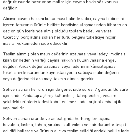
doğrultusunda hazırlanan mallar için cayma hakkı söz konusu
değildir.
Alıcının cayma hakkını kullanması halinde satıcı, cayma bildirimini
içeren faturanın ürünle birlikte kendisine ulaşmasından itibaren en
geç on gün içerisinde almış olduğu toplam bedeli ve varsa
tüketiciyi borç altına sokan her türlü belgeyi tüketiciye hiçbir
masraf yüklemeden iade edecektir.
Teslim alınmış olan malın değerinin azalması veya iadeyi imkânsız
kılan bir nedenin varlığı cayma hakkının kullanılmasına engel
değildir. Ancak değer azalması veya iadenin imkânsızlaşması
tüketicinin kusurundan kaynaklanıyorsa satıcıya malın değerini
veya değerindeki azalmayı tazmin etmesi gerekir.
Sehven alınan her ürün için de genel iade süresi 7 gündür. Bu süre
içerisinde, Ambalajı açılmış, kullanılmış, tahrip edilmiş vesaire
şekildeki ürünlerin iadesi kabul edilmez. İade, orijinal ambalaj ile
yapılmalıdır.
Sehven alınan üründe ve ambalajında herhangi bir açılma,
bozulma, kırılma, tahrip, yırtılma, kullanılma ve sair durumlar tespit
edildiği hallerde ve ürünün alıcıya teslim edildiği andaki hali ile iade