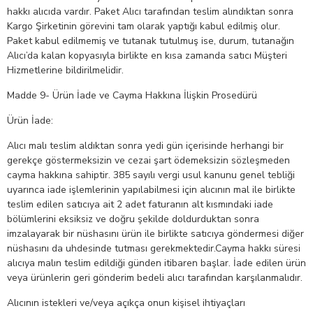
hakkı alıcıda vardır. Paket Alıcı tarafından teslim alındıktan sonra
Kargo Şirketinin görevini tam olarak yaptığı kabul edilmiş olur.
Paket kabul edilmemiş ve tutanak tutulmuş ise, durum, tutanağın
Alıcı’da kalan kopyasıyla birlikte en kısa zamanda satıcı Müşteri
Hizmetlerine bildirilmelidir.
Madde 9- Ürün İade ve Cayma Hakkına İlişkin Prosedürü
Ürün İade:
Alıcı malı teslim aldıktan sonra yedi gün içerisinde herhangi bir
gerekçe göstermeksizin ve cezai şart ödemeksizin sözleşmeden
cayma hakkına sahiptir. 385 sayılı vergi usul kanunu genel tebliği
uyarınca iade işlemlerinin yapılabilmesi için alıcının mal ile birlikte
teslim edilen satıcıya ait 2 adet faturanın alt kısmındaki iade
bölümlerini eksiksiz ve doğru şekilde doldurduktan sonra
imzalayarak bir nüshasını ürün ile birlikte satıcıya göndermesi diğer
nüshasını da uhdesinde tutması gerekmektedir.Cayma hakkı süresi
alıcıya malın teslim edildiği günden itibaren başlar. İade edilen ürün
veya ürünlerin geri gönderim bedeli alıcı tarafından karşılanmalıdır.
Alıcının istekleri ve/veya açıkça onun kişisel ihtiyaçları