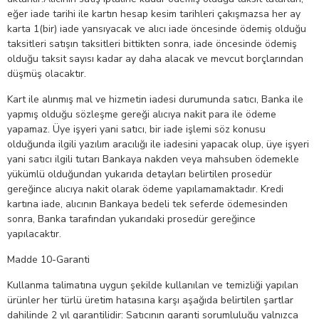
eğer iade tarihi ile kartın hesap kesim tarihleri çakışmazsa her ay
karta 1(bir) iade yansıyacak ve alıcı iade öncesinde ödemiş olduğu
taksitleri satışın taksitleri bittikten sonra, iade öncesinde ödemiş
olduğu taksit sayısı kadar ay daha alacak ve mevcut borçlarından
düşmüş olacaktır.
Kart ile alınmış mal ve hizmetin iadesi durumunda satıcı, Banka ile
yapmış olduğu sözleşme gereği alıcıya nakit para ile ödeme
yapamaz. Üye işyeri yani satıcı, bir iade işlemi söz konusu
olduğunda ilgili yazılım aracılığı ile iadesini yapacak olup, üye işyeri
yani satıcı ilgili tutarı Bankaya nakden veya mahsuben ödemekle
yükümlü olduğundan yukarıda detayları belirtilen prosedür
gereğince alıcıya nakit olarak ödeme yapılamamaktadır. Kredi
kartına iade, alıcının Bankaya bedeli tek seferde ödemesinden
sonra, Banka tarafından yukarıdaki prosedür gereğince
yapılacaktır.
Madde 10-Garanti
Kullanma talimatına uygun şekilde kullanılan ve temizliği yapılan
ürünler her türlü üretim hatasına karşı aşağıda belirtilen şartlar
dahilinde 2 yıl garantilidir: Satıcının garanti sorumluluğu yalnızca