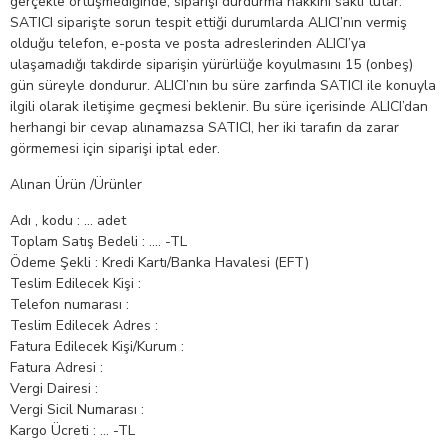
gerçekle örtüşmediğinde, siparişi durdurma hakkını saklı tutar.
SATICI siparişte sorun tespit ettiği durumlarda ALICI’nın vermiş
olduğu telefon, e-posta ve posta adreslerinden ALICI’ya
ulaşamadığı takdirde siparişin yürürlüğe koyulmasını 15 (onbeş)
gün süreyle dondurur. ALICI’nın bu süre zarfında SATICI ile konuyla
ilgili olarak iletişime geçmesi beklenir. Bu süre içerisinde ALICI’dan
herhangi bir cevap alınamazsa SATICI, her iki tarafın da zarar
görmemesi için siparişi iptal eder.
Alınan Ürün /Ürünler
Adı , kodu : … adet
Toplam Satış Bedeli : …. -TL
Ödeme Şekli : Kredi Kartı/Banka Havalesi (EFT)
Teslim Edilecek Kişi :
Telefon numarası :
Teslim Edilecek Adres :
Fatura Edilecek Kişi/Kurum :
Fatura Adresi :
Vergi Dairesi :
Vergi Sicil Numarası :
Kargo Ücreti : … -TL