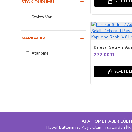
SEPETE E
STOK DURUMU
Stokta Var
MARKALAR
Atahome
272,00TL
SEPETE E
ATA HOME HABER BÜLT
Haber Bültenimize Kayıt Olun Fırsatlardan İlk 