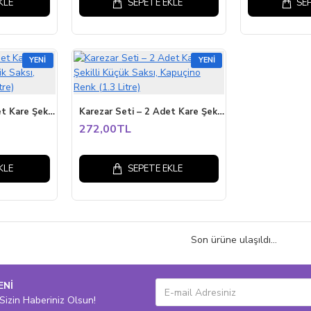
KLE
SEPETE EKLE
SE
YENI
YENI
Karezar Seti – 2 Adet Kare Şekilli Dekoratif Plastik Saksı, Kapuçino Renk (4.8 Litre)
Karezar Seti – 2 Adet Kare Şekilli Küçük Saksı, Kapuçino Renk (1.3 Litre)
272,00TL
KLE
SEPETE EKLE
Son ürüne ulaşıldı...
ENİ
Sizin Haberiniz Olsun!