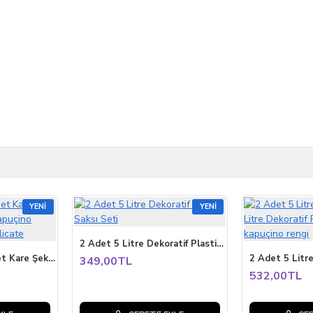
YENI
YENI
2 Adet 5 Litre Dekoratif Plastik Saksı Seti
Karezar Seti – 4 Adet Kare Şekilli Küçük Saksı, Kapuçino Renk (1.3 Litre) – Duplicate
349,00TL
532,00TL