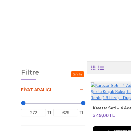
Filtre
Sıfırla
FIYAT ARALIĞI
TL
TL
349,00TL