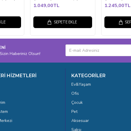
1.049,00TL
1.245,00TL
KLE
SEPETE EKLE
SE
ENİ
Sizin Haberiniz Olsun!
Rİ HİZMETLERİ
KATEGORİLER
Ev&Yaşam
Ofis
rim
Çocuk
istem
Pet
erkezi
Aksesuar
Saksı