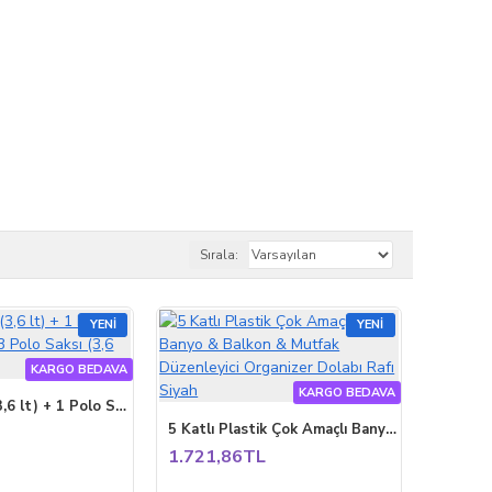
Sırala:
YENI
YENI
KARGO BEDAVA
KARGO BEDAVA
1 Polo Saksı (3,6 lt) + 1 Polo Saksı (3,6 lt) = 3 Polo Saksı (3,6 lt)
5 Katlı Plastik Çok Amaçlı Banyo & Balkon & Mutfak Düzenleyici Organizer Dolabı Rafı Siyah
1.721,86TL