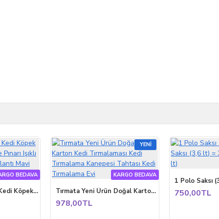
YENI
ARGO BEDAVA
KARGO BEDAVA
AQUATA Otomatik Kedi Köpek Suluğu Su Çeşmesi ve Pınarı Işıklı Ultra Sessiz USB Bağlantı Mavi 2,3 lt 40db
Tırmata Yeni Ürün Doğal Karton Kedi Tırmalaması Kedi Tırmalama Kanepesi Tahtası Kedi Tırmalama Evi
750,00TL
978,00TL