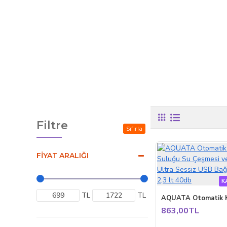
Filtre
Sıfırla
FIYAT ARALIĞI
K
TL
TL
863,00TL