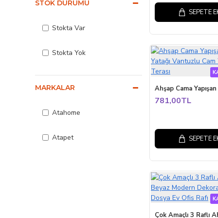
STOK DURUMU
SEPETE E
Stokta Var
Stokta Yok
K
MARKALAR
781,00TL
Atahome
Atapet
SEPETE E
K