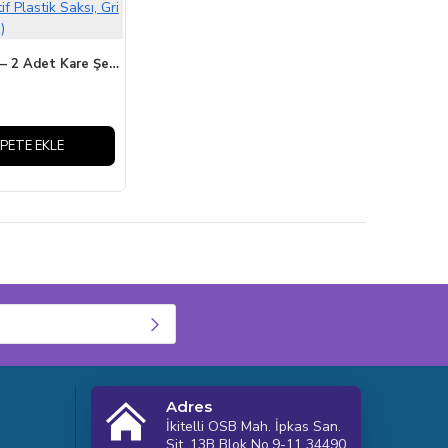
Karezar Seti – 2 Adet Kare Şekilli Dekoratif Plastik Saksı, Gri Renk (4.8 Litre)
PETE EKLE
Adres
İkitelli OSB Mah. İpkas San.
Sit. 13B Blok No.9-11 34490