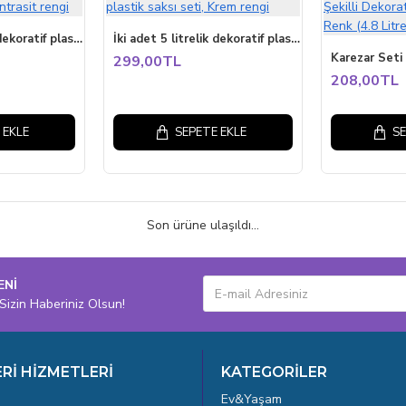
İki adet 5 litrelik dekoratif plastik saksı seti, Antrasit rengi
İki adet 5 litrelik dekoratif plastik saksı seti, Krem rengi
299,00TL
208,00TL
 EKLE
SEPETE EKLE
SE
Son ürüne ulaşıldı...
ENİ
Sizin Haberiniz Olsun!
Rİ HİZMETLERİ
KATEGORİLER
Ev&Yaşam