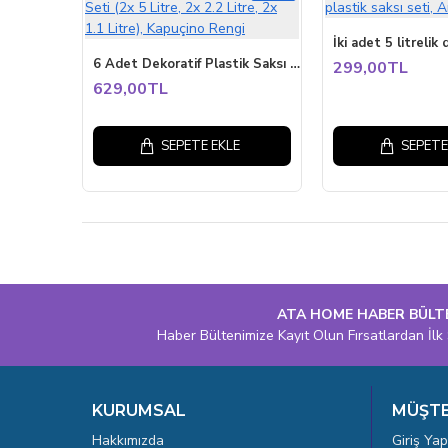
6 Adet Dekoratif Plastik Saksı Seti (2x 5 Litre, 2x 2.2 Litre, 2x 1.1 Litre), Kapuçino Rengi
299,00TL
629,00TL
SEPETE EKLE
SEPETE
ATA HOME HABER BÜLT
Haber Bültenimize Kayıt Olun Fırsatlardan İlk 
KURUMSAL
MÜŞTE
Hakkımızda
Giriş Yap