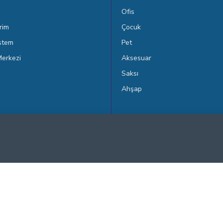
Ofis
rim
Çocuk
istem
Pet
erkezi
Aksesuar
Saksı
Ahşap