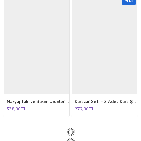
YENI
Makyaj Takı ve Bakım Ürünleri Organizeri Rafı Standı İki Katlı Çok Amaçlı Düzenleyici Antrasit
Karezar Seti – 2 Adet Kare Şekilli Küçük Saksı, Kapuçino Renk (1.3 Litre)
538,00TL
272,00TL