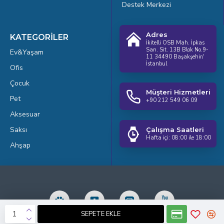
Destek Merkezi
Adres
KATEGORİLER
İkitelli OSB Mah. İpkas
San. Sit. 13B Blok No.9-
Ev&Yaşam
11 34490 Başakşehir/
İstanbul
Ofis
Çocuk
Müşteri Hizmetleri
Pet
+90 212 549 06 09
Aksesuar
Saksı
Çalışma Saatleri
Hafta içi: 08:00 ile 18:00
Ahşap
SEPETE EKLE