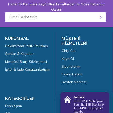
Haber Bültenimize Kayıt Olun Fırsatlardan İlk Sizin Haberiniz
Olsun!
KURUMSAL
MÜŞTERİ
HİZMETLERİ
Hakkımızda
Gizlilik Politikası
Giriş Yap
Şartlar & Koşullar
Kayıt Ol
Mesafeli Satış Sözleşmesi
Siparişlerim
İptal & İade Koşulları
İletişim
Favori Listem
Destek Merkezi
Adres
KATEGORİLER
İkitelli OSB Mah. İpkas
San. Sit. 13B Blok No.9-
Ev&Yaşam
11 34490 Başakşehir/
İstanbul