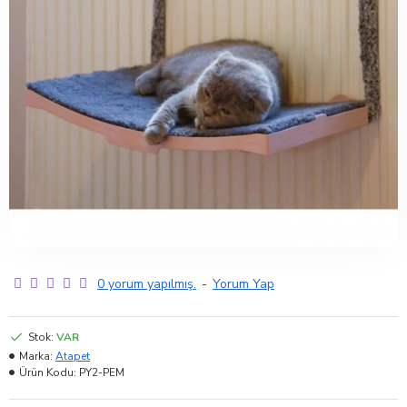
0 yorum yapılmış.
-
Yorum Yap
Stok:
VAR
Marka:
Atapet
Ürün Kodu:
PY2-PEM