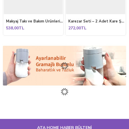
Makyaj Takı ve Bakım Ürünleri Organizeri Rafı Standı İki Katlı Çok Amaçlı Düzenleyici Antrasit
Karezar Seti – 2 Adet Kare Şekilli Küçük Saksı, Kapuçino Renk (1.3 Litre)
538,00TL
272,00TL
ATA HOME HABER BÜLTENİ