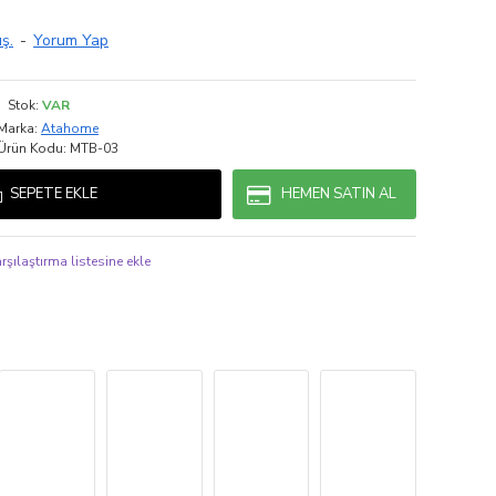
ş.
-
Yorum Yap
Stok:
VAR
Marka:
Atahome
Ürün Kodu:
MTB-03
SEPETE EKLE
HEMEN SATIN AL
rşılaştırma listesine ekle