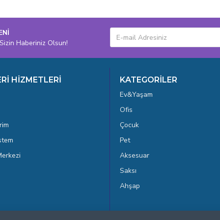
ENİ
Sizin Haberiniz Olsun!
Rİ HİZMETLERİ
KATEGORİLER
Ev&Yaşam
Ofis
rim
Çocuk
istem
Pet
erkezi
Aksesuar
Saksı
Ahşap