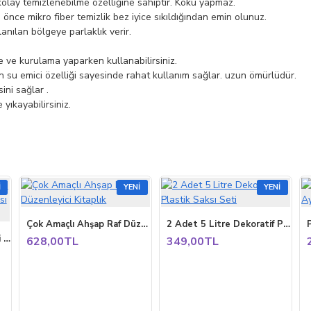
 kolay temizlenebilme özelliğine sahiptir. Koku yapmaz.
nce mikro fiber temizlik bez iyice sıkıldığından emin olunuz.
anılan bölgeye parlaklık verir.
e ve kurulama yaparken kullanabilirsiniz.
su emici özelliği sayesinde rahat kullanım sağlar. uzun ömürlüdür.
ini sağlar .
yıkayabilirsiniz.
I
YENI
YENI
Çok Amaçlı Ahşap Raf Düzenleyici Kitaplık
2 Adet 5 Litre Dekoratif Plastik Saksı Seti
P
Yumuşak Silikon Uçlu Kedi Köpek Kaşıma Yıkama Fırçası Tarağı Vantuzlu Pembe
628,00TL
349,00TL