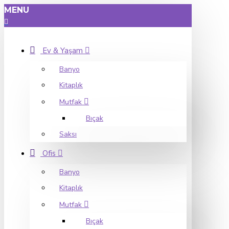
MENU
Ev & Yaşam
Banyo
Kitaplık
Mutfak
Bıçak
Saksı
Ofis
Banyo
Kitaplık
Mutfak
Bıçak