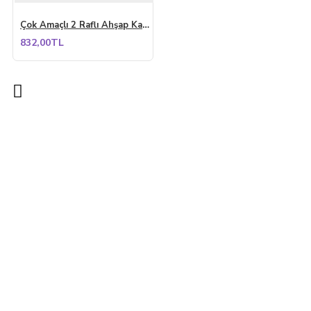
Çok Amaçlı 2 Raflı Ahşap Kahverengi Modern Dekoratif Kitaplık Dosya Ev Ofis Rafı
832,00TL