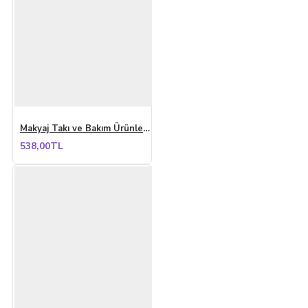
Makyaj Takı ve Bakım Ürünleri Organizeri Rafı Standı İki Katlı Çok Amaçlı Düzenleyici Antrasit
538,00TL