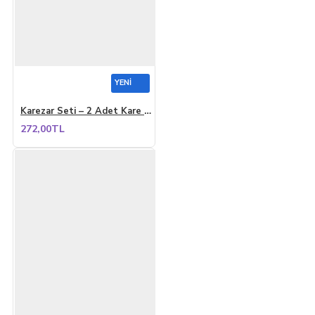
YENI
Karezar Seti – 2 Adet Kare Şekilli Küçük Saksı, Kapuçino Renk (1.3 Litre)
272,00TL