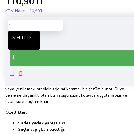
110,90TL
KDV Hariç:
110,90TL
ÜRÜN BILGISI
SEPETE EKLE
Yedek Yapıştırıcı Sticker Duvar Yapışkan Sihirli Banyo
Düzenleyici Yedek Yapıştırıcısı 4 Adet
, ata home banyor
ürünlerinin yedek yapıştırıcısıdır. Güçlü yapışkan özelliği
sayesinde banyo ve diğer duvar yüzeylerinde uzun süre
dayanıklılık sağlar. Paket içinde 4 adet yapıştırıcı bulunmaktadır.
Bu yapıştırıcılar, banyo düzenleyicilerinizin yerini değiştirmek
veya yenilemek istediğinizde mükemmel bir çözüm sunar. Suya
ve neme dayanıklı olan bu yapıştırıcılar, kolayca uygulanabilir ve
uzun süre sağlam kalır.
Özellikler:
4 adet yedek yapıştırıcı
.
Güçlü yapışkan özelliği
.