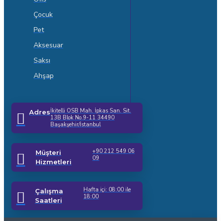
Çocuk
Pet
Aksesuar
Saksı
Ahşap
İkitelli OSB Mah. İpkas San. Sit.
Adres
13B Blok No.9-11 34490
Başakşehir/İstanbul
+90 212 549 06
Müşteri
09
Hizmetleri
Hafta içi: 08:00 ile
Çalışma
18:00
Saatleri