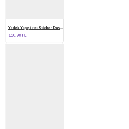
Yedek Yapıştırıcı Sticker Duvar Yapışkan Sihirli Banyo Düzenleyici Yedek Yapıştırıcısı 4 Adet
110,90TL